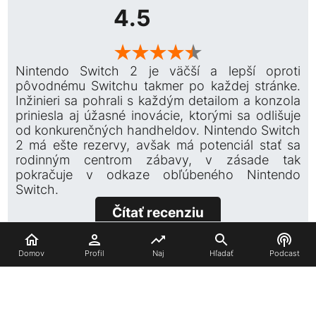
4.5
★★★★★
Nintendo Switch 2 je väčší a lepší oproti
pôvodnému Switchu takmer po každej stránke.
Inžinieri sa pohrali s každým detailom a konzola
priniesla aj úžasné inovácie, ktorými sa odlišuje
od konkurenčných handheldov. Nintendo Switch
2 má ešte rezervy, avšak má potenciál stať sa
rodinným centrom zábavy, v zásade tak
pokračuje v odkaze obľúbeného Nintendo
Switch.
Čítať recenziu
Súvisiace
Domov
Profil
Naj
Hľadať
Podcast