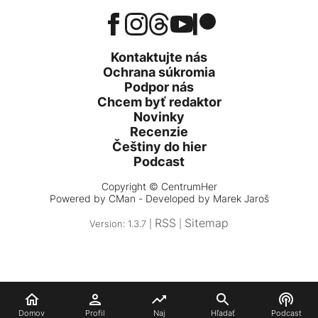
Kontaktujte nás
Ochrana súkromia
Podpor nás
Chcem byť redaktor
Novinky
Recenzie
Češtiny do hier
Podcast
Copyright © CentrumHer
Powered by
CMan
- Developed by Marek Jaroš
RSS
Sitemap
Version: 1.3.7 |
|
Domov
Profil
Naj
Hľadať
Podcast