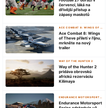
červenci, láká na
dřívější přístup a
zápasy maskotů
ACE COMBAT 8: WINGS OF THEVE
Ace Combat 8: Wings
of Theve přiletí v říjnu,
mrkněte na nový
trailer
WAY OF THE HUNTER 2
Way of the Hunter 2
pridáva obrovskú
africkú rezerváciu
Kilimaya
ENDURANCE MOTORSPORT SERIES
Endurance Motorsport
Series odstartuje už