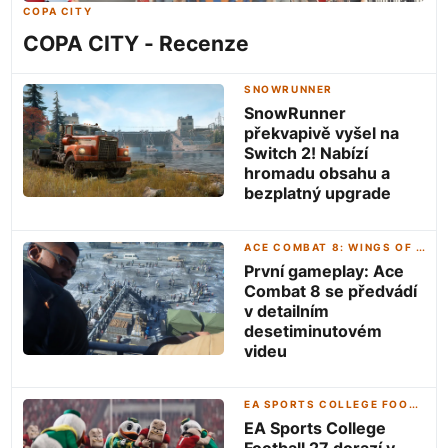
COPA CITY
COPA CITY - Recenze
SNOWRUNNER
SnowRunner
překvapivě vyšel na
Switch 2! Nabízí
hromadu obsahu a
bezplatný upgrade
ACE COMBAT 8: WINGS OF THEVE
První gameplay: Ace
Combat 8 se předvádí
v detailním
desetiminutovém
videu
EA SPORTS COLLEGE FOOTBALL 27
EA Sports College
Football 27 dorazí v