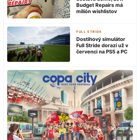
Budget Repairs má
milíón wishlistov
FULL STRIDE
Dostihový simulátor
Full Stride dorazí už v
červenci na PS5 a PC