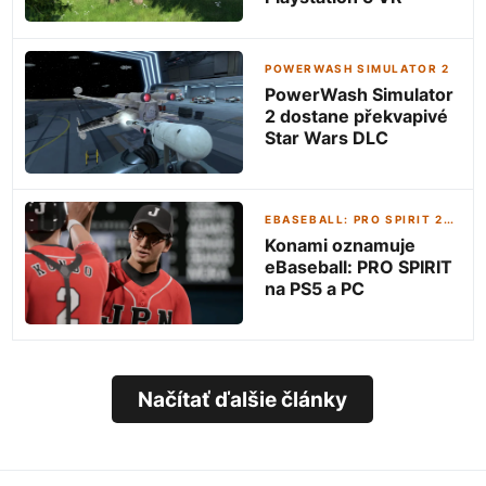
POWERWASH SIMULATOR 2
PowerWash Simulator
2 dostane překvapivé
Star Wars DLC
EBASEBALL: PRO SPIRIT 2026
Konami oznamuje
eBaseball: PRO SPIRIT
na PS5 a PC
Načítať ďalšie články