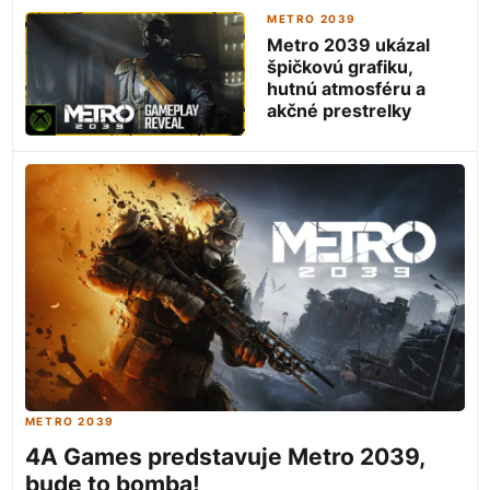
METRO 2039
Metro 2039 ukázal
špičkovú grafiku,
hutnú atmosféru a
akčné prestrelky
METRO 2039
4A Games predstavuje Metro 2039,
bude to bomba!