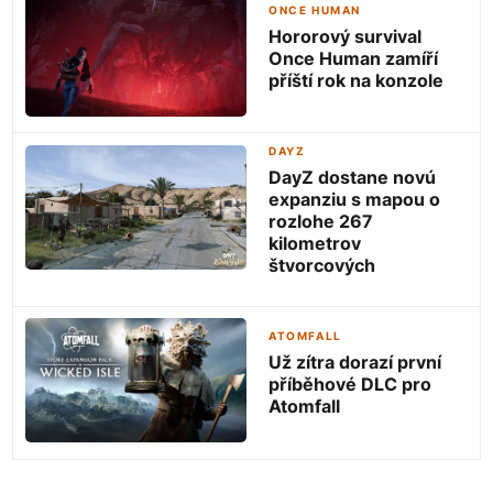
ONCE HUMAN
Hororový survival
Once Human zamíří
příští rok na konzole
DAYZ
DayZ dostane novú
expanziu s mapou o
rozlohe 267
kilometrov
štvorcových
ATOMFALL
Už zítra dorazí první
příběhové DLC pro
Atomfall