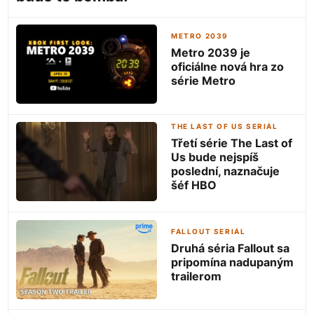
METRO 2039
Metro 2039 je
oficiálne nová hra zo
série Metro
THE LAST OF US SERIÁL
Třetí série The Last of
Us bude nejspíš
poslední, naznačuje
šéf HBO
FALLOUT SERIÁL
Druhá séria Fallout sa
pripomína nadupaným
trailerom