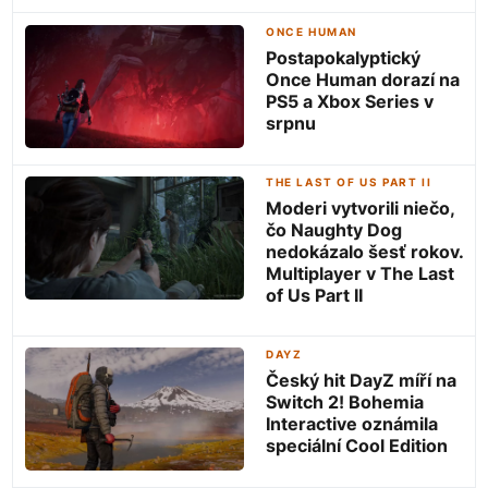
ONCE HUMAN
Postapokalyptický
Once Human dorazí na
PS5 a Xbox Series v
srpnu
THE LAST OF US PART II
Moderi vytvorili niečo,
čo Naughty Dog
nedokázalo šesť rokov.
Multiplayer v The Last
of Us Part II
DAYZ
Český hit DayZ míří na
Switch 2! Bohemia
Interactive oznámila
speciální Cool Edition