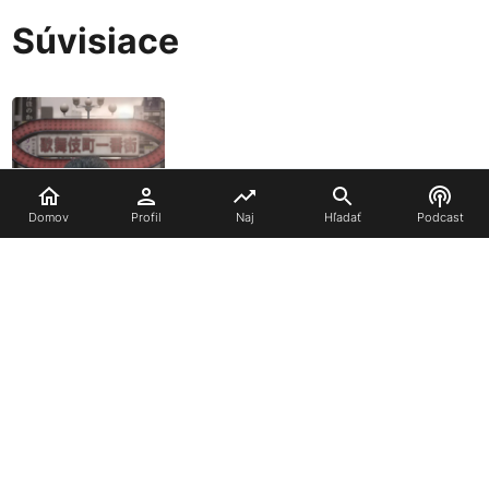
Súvisiace
Domov
Profil
Naj
Hľadať
Podcast
Gang of Dragon
Kontaktujte nás