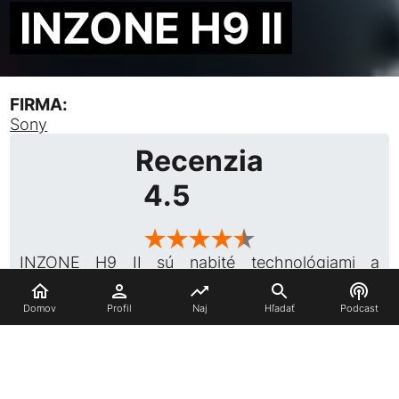
INZONE H9 II
FIRMA:
Sony
Recenzia
4.5
★★★★★
INZONE H9 II sú nabité technológiami a
prinášajú vysoko kvalitný zvuk. Najväčšou
doménou je však ich dizajn, praktickosť a
Domov
Profil
Naj
Hľadať
Podcast
hmotnosť, takže dlhé herné sedenia si užijete nie
len so skvelým zvukom, ale aj v komforte.
Čítať recenziu