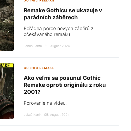
GOTHIC REMAKE
Remake Gothicu se ukazuje v
parádních záběrech
Pořádná porce nových záběrů z
očekávaného remaku
Jakub Fanta | 30. August 2024
GOTHIC REMAKE
Ako veľmi sa posunul Gothic
Remake oproti originálu z roku
2001?
Porovanie na videu.
Lukáš Kanik | 05. August 2024