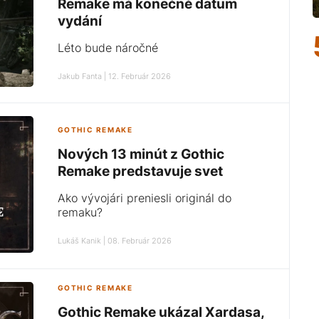
Remake má konečně datum
vydání
Léto bude náročné
Jakub Fanta | 12. Február 2026
GOTHIC REMAKE
Nových 13 minút z Gothic
Remake predstavuje svet
Ako vývojári preniesli originál do
remaku?
Lukáš Kanik | 08. Február 2026
GOTHIC REMAKE
Gothic Remake ukázal Xardasa,