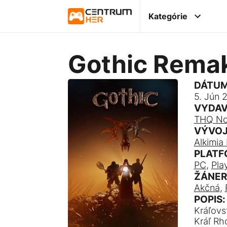
Kategórie
Gothic Rema
DÁTUM
5. Jún 
VYDAV
THQ No
VÝVOJ
Alkimia 
PLATF
PC
,
Pla
ŽÁNER
Akčná
,
POPIS:
Kráľov
Kráľ Rh