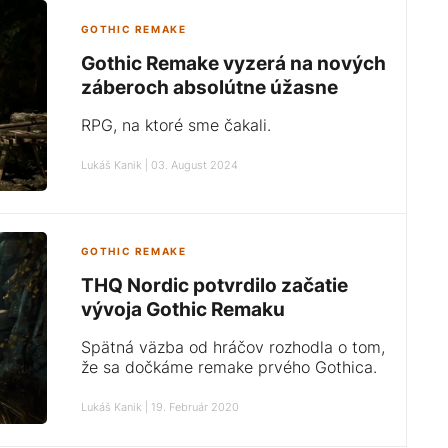
GOTHIC REMAKE
Gothic Remake vyzerá na nových
záberoch absolútne úžasne
RPG, na ktoré sme čakali.
Lukáš Kanik | 03. August 2024
GOTHIC REMAKE
THQ Nordic potvrdilo začatie
vývoja Gothic Remaku
Spätná väzba od hráčov rozhodla o tom,
že sa dočkáme remake prvého Gothica.
Lukáš Kanik | 19. Február 2020