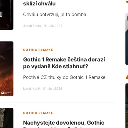
sklízí chválu
Chválu potvrzuji, je to bomba
Jakub Fanta | 15. Jún 2026
GOTHIC REMAKE
Gothic 1 Remake čeština dorazí
po vydaní! Kde stiahnuť?
Poctivé CZ titulky do Gothic 1 Remake.
Lukáš Kanik | 01. Jún 2026
GOTHIC REMAKE
Nachystejte dovolenou, Gothic