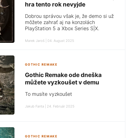
hra tento rok nevyjde
Dobrou správou však je, že demo si už
môžete zahrať aj na konzolách
PlayStation 5 a Xbox Series S|X.
Marek Jaroš | 04. August 2025
GOTHIC REMAKE
Gothic Remake ode dneška
můžete vyzkoušet v demu
To musíte vyzkoušet
Jakub Fanta | 24. Február 2025
GOTHIC REMAKE