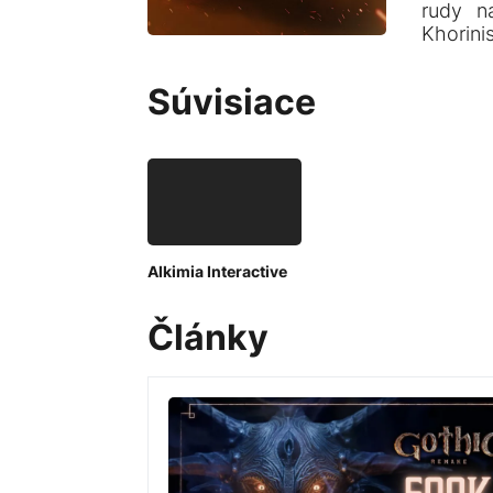
rudy n
Khorini
Súvisiace
Alkimia Interactive
Články