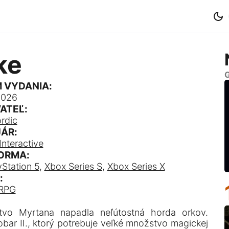
ke
G
 VYDANIA:
2026
ATEĽ:
rdic
ÁR:
Interactive
ORMA:
yStation 5
,
Xbox Series S
,
Xbox Series X
:
RPG
stvo Myrtana napadla neľútostná horda orkov.
obar II., ktorý potrebuje veľké množstvo magickej