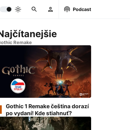
Podcast
Najčítanejšie
othic Remake
Gothic 1 Remake čeština dorazí
po vydaní! Kde stiahnuť?