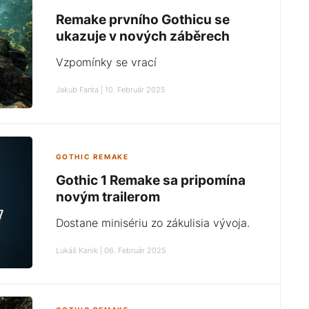
Remake prvního Gothicu se
ukazuje v nových záběrech
Vzpomínky se vrací
Jakub Fanta | 10. Február 2025
GOTHIC REMAKE
Gothic 1 Remake sa pripomína
novým trailerom
Dostane minisériu zo zákulisia vývoja.
Lukáš Kanik | 06. Február 2025