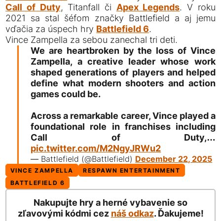
Call of Duty
, Titanfall či
Apex Legends
. V roku
2021 sa stal šéfom značky Battlefield a aj jemu
vďačia za úspech hry
Battlefield 6
.
Vince Zampella za sebou zanechal tri deti.
We are heartbroken by the loss of Vince
Zampella, a creative leader whose work
shaped generations of players and helped
define what modern shooters and action
games could be.
Across a remarkable career, Vince played a
foundational role in franchises including
Call of Duty,…
pic.twitter.com/M2NgyJRWu2
— Battlefield (@Battlefield)
December 22, 2025
VINCE ZAMPELLA
RESPAWN ENTERTAINMENT
BATTLEFIELD 6
Nakupujte hry a herné vybavenie so
zľavovými kódmi cez
náš odkaz
. Ďakujeme!