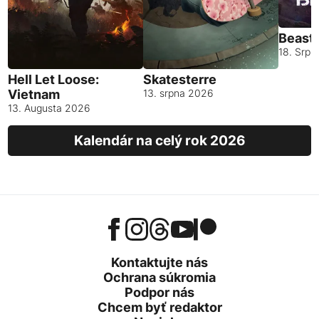
Beast
18. Srp
Hell Let Loose:
Skatesterre
Vietnam
13. srpna 2026
13. Augusta 2026
Kalendár na celý rok 2026
Kontaktujte nás
Ochrana súkromia
Podpor nás
Chcem byť redaktor