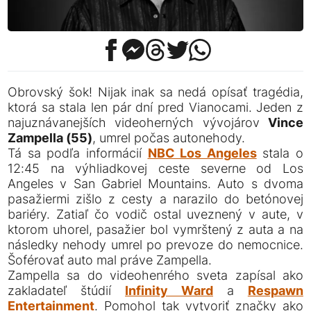
Obrovský šok! Nijak inak sa nedá opísať tragédia,
ktorá sa stala len pár dní pred Vianocami. Jeden z
najuznávanejších videoherných vývojárov
Vince
Zampella (55)
, umrel počas autonehody.
Tá sa podľa informácií
NBC Los Angeles
stala o
12:45 na výhliadkovej ceste severne od Los
Angeles v San Gabriel Mountains. Auto s dvoma
pasažiermi zišlo z cesty a narazilo do betónovej
bariéry. Zatiaľ čo vodič ostal uveznený v aute, v
ktorom uhorel, pasažier bol vymrštený z auta a na
následky nehody umrel po prevoze do nemocnice.
Šoférovať auto mal práve Zampella.
Zampella sa do videohenrého sveta zapísal ako
zakladateľ štúdií
Infinity Ward
a
Respawn
Entertainment
. Pomohol tak vytvoriť značky ako