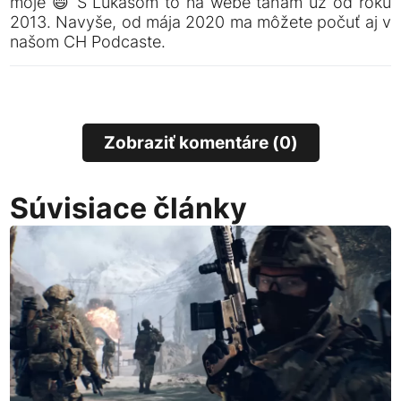
moje 😄 S Lukášom to na webe ťahám už od roku
2013. Navyše, od mája 2020 ma môžete počuť aj v
našom CH Podcaste.
Zobraziť komentáre (0)
Súvisiace články